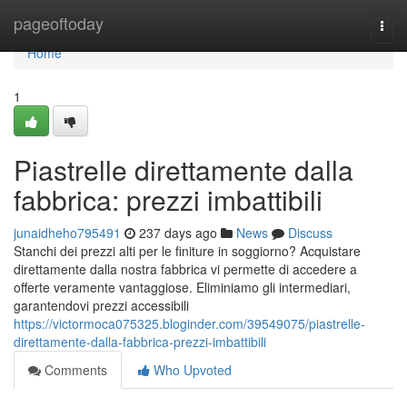
Home
pageoftoday
Togg
navi
Home
1
Piastrelle direttamente dalla
fabbrica: prezzi imbattibili
junaidheho795491
237 days ago
News
Discuss
Stanchi dei prezzi alti per le finiture in soggiorno? Acquistare
direttamente dalla nostra fabbrica vi permette di accedere a
offerte veramente vantaggiose. Eliminiamo gli intermediari,
garantendovi prezzi accessibili
https://victormoca075325.bloginder.com/39549075/piastrelle-
direttamente-dalla-fabbrica-prezzi-imbattibili
Comments
Who Upvoted