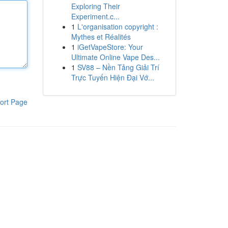
Exploring Their
Experiment.c...
1
L'organisation copyright :
Mythes et Réalités
1
iGetVapeStore: Your
Ultimate Online Vape Des...
1
SV88 – Nền Tảng Giải Trí
Trực Tuyến Hiện Đại Vớ...
ort Page