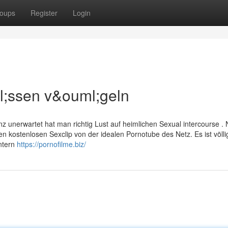
oups
Register
Login
l;ssen v&ouml;geln
 unerwartet hat man richtig Lust auf heimlichen Sexual intercourse .
kostenlosen Sexclip von der idealen Pornotube des Netz. Es ist völlig
ntern
https://pornofilme.biz/