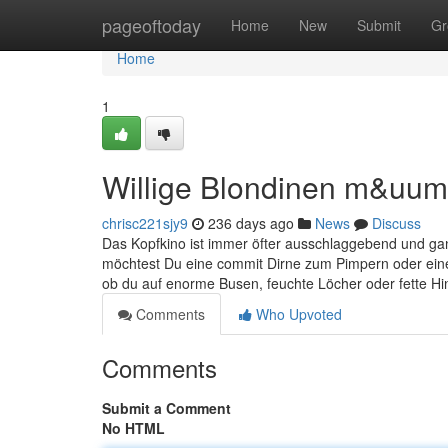
Home
pageoftoday
Home
New
Submit
Gr
Home
1
Willige Blondinen m&uum
chrisc221sjy9
236 days ago
News
Discuss
Das Kopfkino ist immer öfter ausschlaggebend und ganz
möchtest Du eine commit Dirne zum Pimpern oder einen 
ob du auf enorme Busen, feuchte Löcher oder fette Hi
Comments
Who Upvoted
Comments
Submit a Comment
No HTML