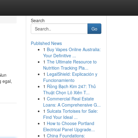
Search
Go
Published News
1
Buy Vapes Online Australia:
Your Definitive ...
1
The Ultimate Resource to
Nutrition Tracking Pla...
1
LegalShield: Explicación y
 Nun
Funcionamiento
 egal,
1
Rồng Bạch Kim 247: Thủ
Thuật Chọn Lô Xiên T...
1
Commercial Real Estate
Loans: A Comprehensive G...
1
Sulcata Tortoises for Sale:
Find Your Ideal ...
1
How to Choose Portland
Electrical Panel Upgrade...
1
China Foundations: