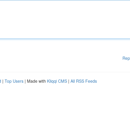
Rep
d
|
Top Users
| Made with
Kliqqi CMS
|
All RSS Feeds