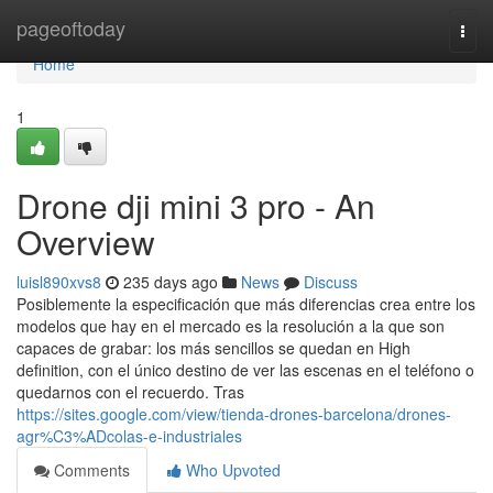
Home
pageoftoday
Togg
navi
Home
1
Drone dji mini 3 pro - An
Overview
luisl890xvs8
235 days ago
News
Discuss
Posiblemente la especificación que más diferencias crea entre los
modelos que hay en el mercado es la resolución a la que son
capaces de grabar: los más sencillos se quedan en High
definition, con el único destino de ver las escenas en el teléfono o
quedarnos con el recuerdo. Tras
https://sites.google.com/view/tienda-drones-barcelona/drones-
agr%C3%ADcolas-e-industriales
Comments
Who Upvoted