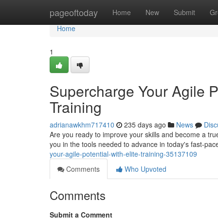
Home
pageoftoday
Home
New
Submit
Gr
Home
1
Supercharge Your Agile Pot
Training
adrianawkhm717410
235 days ago
News
Disc
Are you ready to improve your skills and become a tr
you in the tools needed to advance in today's fast-pace
your-agile-potential-with-elite-training-35137109
Comments
Who Upvoted
Comments
Submit a Comment