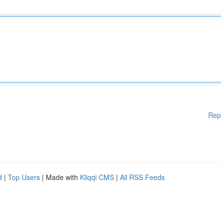
Rep
d
|
Top Users
| Made with
Kliqqi CMS
|
All RSS Feeds