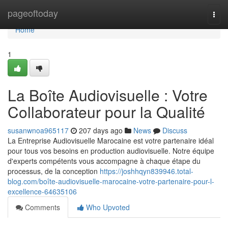
Home
pageoftoday
Togg
navi
Home
1
La Boîte Audiovisuelle : Votre
Collaborateur pour la Qualité
susanwnoa965117
207 days ago
News
Discuss
La Entreprise Audiovisuelle Marocaine est votre partenaire idéal
pour tous vos besoins en production audiovisuelle. Notre équipe
d'experts compétents vous accompagne à chaque étape du
processus, de la conception
https://joshhqyn839946.total-
blog.com/boîte-audiovisuelle-marocaine-votre-partenaire-pour-l-
excellence-64635106
Comments
Who Upvoted