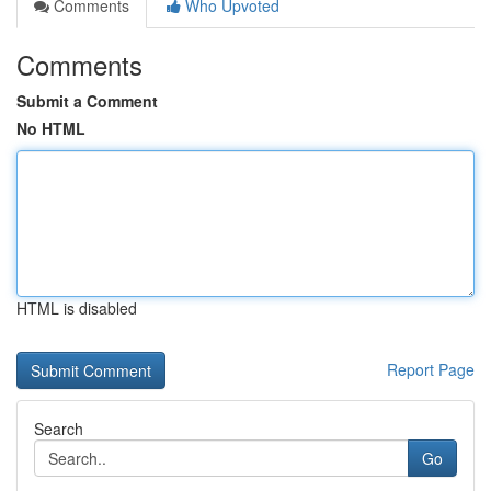
Comments
Who Upvoted
Comments
Submit a Comment
No HTML
HTML is disabled
Report Page
Search
Go