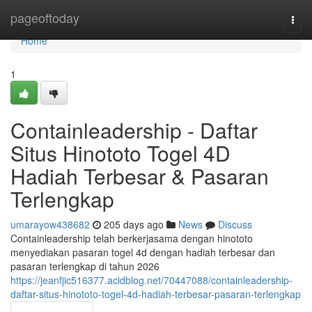
Home
pageoftoday
Togg
navi
Home
1
Containleadership - Daftar
Situs Hinototo Togel 4D
Hadiah Terbesar & Pasaran
Terlengkap
umarayow438682
205 days ago
News
Discuss
Containleadership telah berkerjasama dengan hinototo
menyediakan pasaran togel 4d dengan hadiah terbesar dan
pasaran terlengkap di tahun 2026
https://jeanfjic516377.acidblog.net/70447088/containleadership-
daftar-situs-hinototo-togel-4d-hadiah-terbesar-pasaran-terlengkap