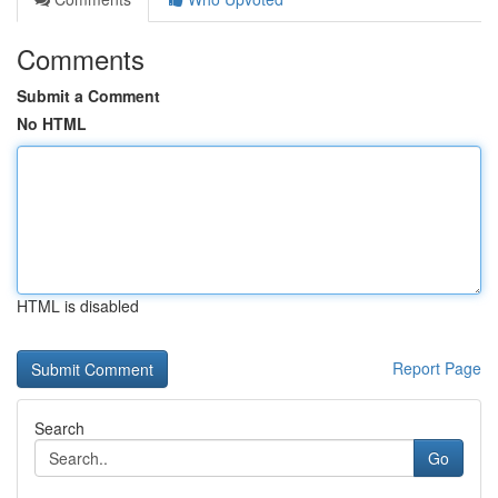
Comments
Submit a Comment
No HTML
HTML is disabled
Report Page
Search
Go