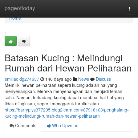
Home
pageoftoday
Togg
navi
Home
1
Batasan Kucing : Melindungi
Rumah dari Hewan Peliharaan
emiliaqidg274637
146 days ago
News
Discuss
Memiliki hewan peliharaan seperti kucing adalah hal yang
menyenangkan. Mereka menyenangkan dan menjadi teman
setia. Namun, terkadang kucing dapat membuat hal-hal yang
tidak diinginkan, seperti menggaruk furnitur atau
https://barryplys377295.blog2learn.com/87918163/penghalang-
kucing-melindungi-rumah-dari-hewan-peliharaan
Comments
Who Upvoted