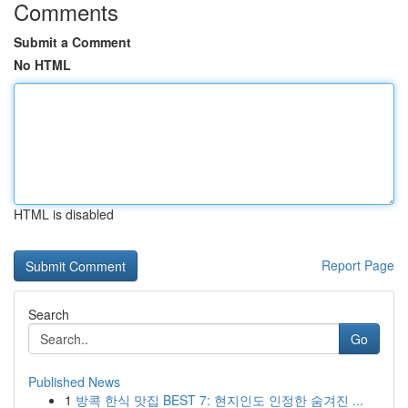
Comments
Submit a Comment
No HTML
HTML is disabled
Report Page
Search
Go
Published News
1
방콕 한식 맛집 BEST 7: 현지인도 인정한 숨겨진 ...