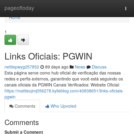
Home
pageoftoday
Togg
navi
Home
1
Links Oficiais: PGWIN
nettiepwyg257852
89 days ago
News
Discuss
Esta página serve como hub oficial de verificação das nossas
redes e perfis externos, garantindo que você está seguindo os
canais oficiais da PGWIN Canais Verificados: Website Oficial:
https://mattieujmj056278.kylieblog.com/40838651/links-oficiais-
pgwin
Comments
Who Upvoted
Comments
Submit a Comment