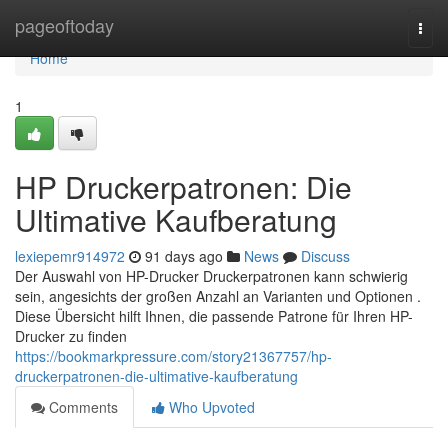
Home
pageoftoday
Togg
navi
Home
1
HP Druckerpatronen: Die
Ultimative Kaufberatung
lexiepemr914972
91 days ago
News
Discuss
Der Auswahl von HP-Drucker Druckerpatronen kann schwierig
sein, angesichts der großen Anzahl an Varianten und Optionen .
Diese Übersicht hilft Ihnen, die passende Patrone für Ihren HP-
Drucker zu finden
https://bookmarkpressure.com/story21367757/hp-
druckerpatronen-die-ultimative-kaufberatung
Comments
Who Upvoted