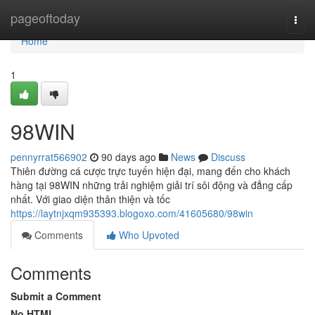
Home
pageoftoday
Togg
navi
Home
1
98WIN
pennyrrat566902
90 days ago
News
Discuss
Thiên đường cá cược trực tuyến hiện đại, mang đến cho khách
hàng tại 98WIN những trải nghiệm giải trí sôi động và đẳng cấp
nhất. Với giao diện thân thiện và tốc
https://laytnjxqm935393.blogoxo.com/41605680/98win
Comments
Who Upvoted
Comments
Submit a Comment
No HTML