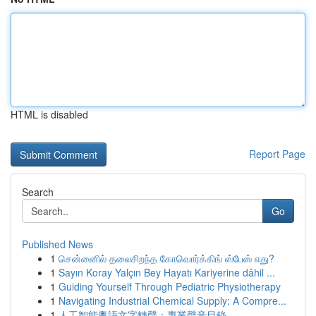
HTML is disabled
Report Page
Search
Go
Published News
1
சென்னைில் தலைசிறந்த கோவொர்க்கிங் ஸ்பேஸ் எது?
1
Sayın Koray Yalçın Bey Hayatı Kariyerine dâhil ...
1
Guiding Yourself Through Pediatric Physiotherapy
1
Navigating Industrial Chemical Supply: A Compre...
1
人工智能粵語文字轉聲：專業聲音目錄