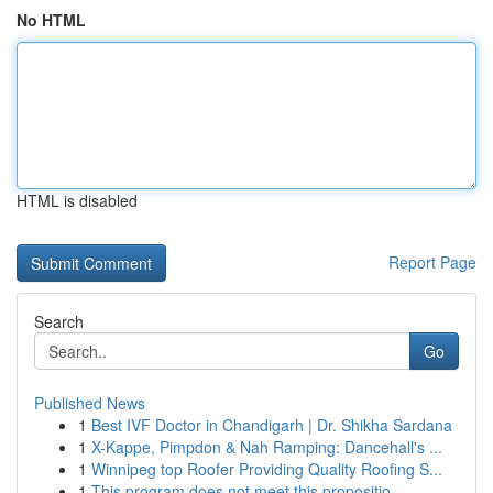
No HTML
HTML is disabled
Report Page
Search
Go
Published News
1
Best IVF Doctor in Chandigarh | Dr. Shikha Sardana
1
X-Kappe, Pimpdon & Nah Ramping: Dancehall's ...
1
Winnipeg top Roofer Providing Quality Roofing S...
1
This program does not meet this propositio...