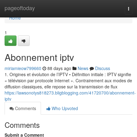
Home
pageoftoday
Togg
navi
Home
1
Abonnement iptv
miriamieow799660
88 days ago
News
Discuss
1. Origines et évolution de l’IPTV • Définition initiale : IPTV signifie
« télévision par protocole Internet ». Contrairement aux modes de
diffusion classiques, elle repose sur la transmission de flux
https://lawsonotys818273.bligblogging.com/41720700/abonnement-
iptv
Comments
Who Upvoted
Comments
Submit a Comment