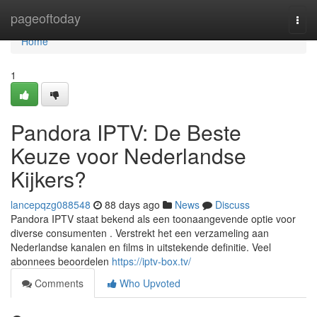
Home
pageoftoday
Togg
navi
Home
1
Pandora IPTV: De Beste
Keuze voor Nederlandse
Kijkers?
lancepqzg088548
88 days ago
News
Discuss
Pandora IPTV staat bekend als een toonaangevende optie voor
diverse consumenten . Verstrekt het een verzameling aan
Nederlandse kanalen en films in uitstekende definitie. Veel
abonnees beoordelen
https://iptv-box.tv/
Comments
Who Upvoted