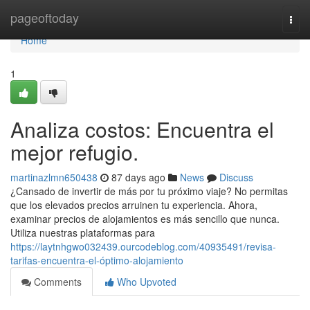
Home
pageoftoday
Togg
navi
Home
1
Analiza costos: Encuentra el
mejor refugio.
martinazlmn650438
87 days ago
News
Discuss
¿Cansado de invertir de más por tu próximo viaje? No permitas
que los elevados precios arruinen tu experiencia. Ahora,
examinar precios de alojamientos es más sencillo que nunca.
Utiliza nuestras plataformas para
https://laytnhgwo032439.ourcodeblog.com/40935491/revisa-
tarifas-encuentra-el-óptimo-alojamiento
Comments
Who Upvoted