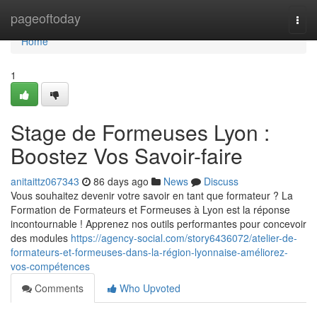
Home
pageoftoday
Togg
navi
Home
1
Stage de Formeuses Lyon :
Boostez Vos Savoir-faire
anitaittz067343
86 days ago
News
Discuss
Vous souhaitez devenir votre savoir en tant que formateur ? La
Formation de Formateurs et Formeuses à Lyon est la réponse
incontournable ! Apprenez nos outils performantes pour concevoir
des modules
https://agency-social.com/story6436072/atelier-de-
formateurs-et-formeuses-dans-la-région-lyonnaise-améliorez-
vos-compétences
Comments
Who Upvoted