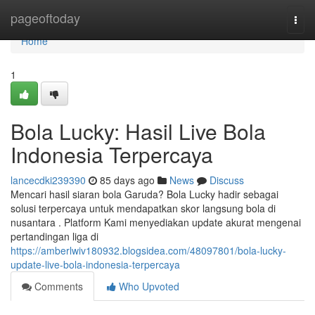
Home
pageoftoday
Togg
navi
Home
1
Bola Lucky: Hasil Live Bola
Indonesia Terpercaya
lancecdki239390
85 days ago
News
Discuss
Mencari hasil siaran bola Garuda? Bola Lucky hadir sebagai
solusi terpercaya untuk mendapatkan skor langsung bola di
nusantara . Platform Kami menyediakan update akurat mengenai
pertandingan liga di
https://amberlwiv180932.blogsidea.com/48097801/bola-lucky-
update-live-bola-indonesia-terpercaya
Comments
Who Upvoted