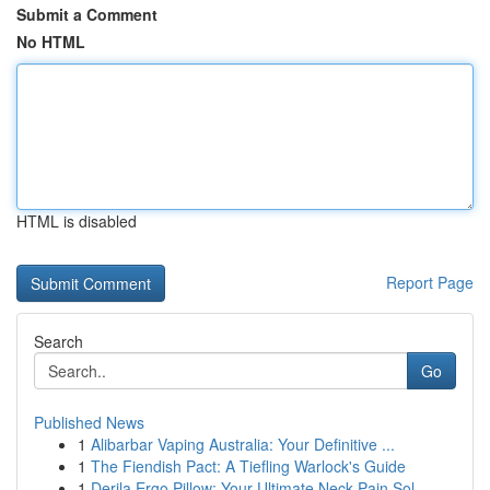
Submit a Comment
No HTML
HTML is disabled
Report Page
Search
Go
Published News
1
Alibarbar Vaping Australia: Your Definitive ...
1
The Fiendish Pact: A Tiefling Warlock's Guide
1
Derila Ergo Pillow: Your Ultimate Neck Pain Sol...