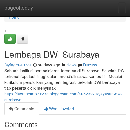
Home
pageoftoday
Togg
navi
Home
1
Lembaga DWI Surabaya
fayfage649781
86 days ago
News
Discuss
Sebuah institusi pembelajaran ternama di Surabaya, Sekolah DWI
terkenal reputasi tinggi dalam mendidik siswa kompetitif. Melalui
kurikulum pendidikan yang terintegrasi, Sekolah DWI berupaya
tiap peserta didik menyimak
https://laytnneim871233.bloggosite.com/46523270/yayasan-dwi-
surabaya
Comments
Who Upvoted
Comments