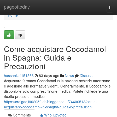
Home
pageoftoday
Togg
navi
Home
1
Come acquistare Cocodamol
in Spagna: Guida e
Precauzioni
hassanlzsi151566
83 days ago
News
Discuss
Acquistare farmaco Cocodamol in la nazione richiede attenzione
e adesione alle normative vigenti. Generalmente, il Cocodamol è
disponibile solo con prescrizione medica. Potete richiedere una
ricetta presso un medico
https://craigadji902052.dsiblogger.com/74406513/come-
acquistare-cocodamol-in-spagna-guida-e-precauzioni
Comments
Who Upvoted