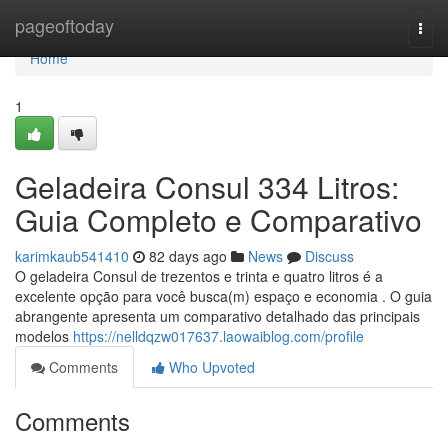
Home
pageoftoday
Togg
navi
Home
1
Geladeira Consul 334 Litros:
Guia Completo e Comparativo
karimkaub541410
82 days ago
News
Discuss
O geladeira Consul de trezentos e trinta e quatro litros é a
excelente opção para você busca(m) espaço e economia . O guia
abrangente apresenta um comparativo detalhado das principais
modelos
https://nelldqzw017637.laowaiblog.com/profile
Comments
Who Upvoted
Comments