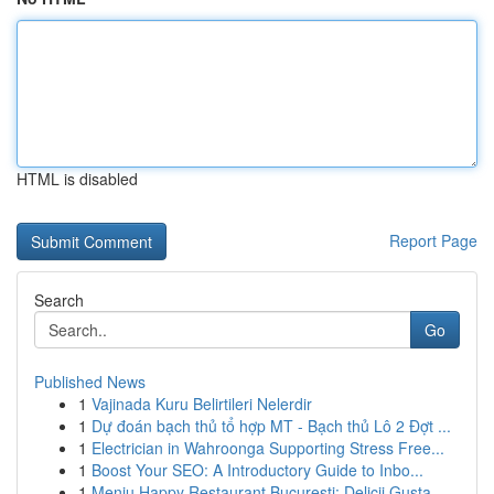
HTML is disabled
Report Page
Search
Go
Published News
1
Vajinada Kuru Belirtileri Nelerdir
1
Dự đoán bạch thủ tổ hợp MT - Bạch thủ Lô 2 Đợt ...
1
Electrician in Wahroonga Supporting Stress Free...
1
Boost Your SEO: A Introductory Guide to Inbo...
1
Meniu Happy Restaurant București: Delicii Gusta...