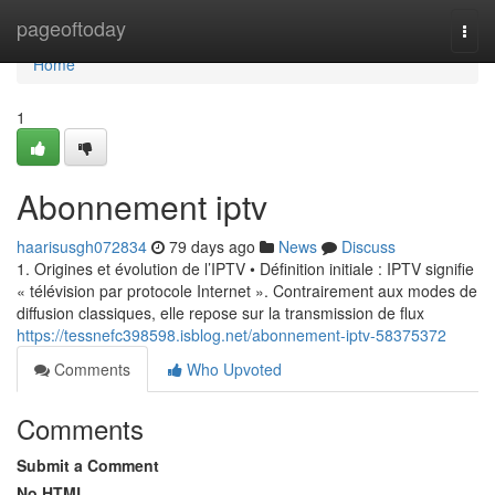
Home
pageoftoday
Togg
navi
Home
1
Abonnement iptv
haarisusgh072834
79 days ago
News
Discuss
1. Origines et évolution de l’IPTV • Définition initiale : IPTV signifie
« télévision par protocole Internet ». Contrairement aux modes de
diffusion classiques, elle repose sur la transmission de flux
https://tessnefc398598.isblog.net/abonnement-iptv-58375372
Comments
Who Upvoted
Comments
Submit a Comment
No HTML