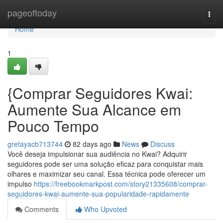
Home
pageoftoday
Togg
navi
Home
1
{Comprar Seguidores Kwai:
Aumente Sua Alcance em
Pouco Tempo
gretayacb713744
82 days ago
News
Discuss
Você deseja impulsionar sua audiência no Kwai? Adquirir
seguidores pode ser uma solução eficaz para conquistar mais
olhares e maximizar seu canal. Essa técnica pode oferecer um
impulso
https://freebookmarkpost.com/story21335608/comprar-
seguidores-kwai-aumente-sua-popularidade-rapidamente
Comments
Who Upvoted