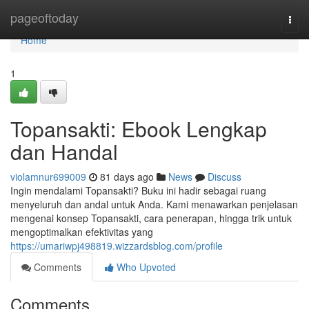
Home
pageoftoday
Togg
navi
Home
1
Topansakti: Ebook Lengkap
dan Handal
violamnur699009
81 days ago
News
Discuss
Ingin mendalami Topansakti? Buku ini hadir sebagai ruang
menyeluruh dan andal untuk Anda. Kami menawarkan penjelasan
mengenai konsep Topansakti, cara penerapan, hingga trik untuk
mengoptimalkan efektivitas yang
https://umariwpj498819.wizzardsblog.com/profile
Comments
Who Upvoted
Comments