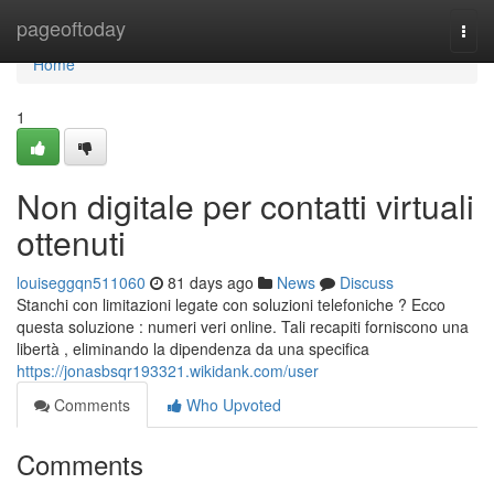
Home
pageoftoday
Togg
navi
Home
1
Non digitale per contatti virtuali
ottenuti
louiseggqn511060
81 days ago
News
Discuss
Stanchi con limitazioni legate con soluzioni telefoniche ? Ecco
questa soluzione : numeri veri online. Tali recapiti forniscono una
libertà , eliminando la dipendenza da una specifica
https://jonasbsqr193321.wikidank.com/user
Comments
Who Upvoted
Comments