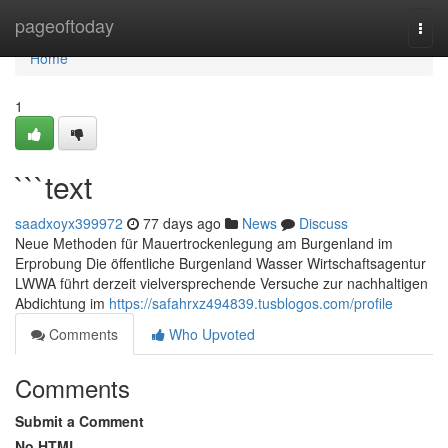
Home
pageoftoday
Togg
navi
Home
1
```text
saadxoyx399972
77 days ago
News
Discuss
Neue Methoden für Mauertrockenlegung am Burgenland im
Erprobung Die öffentliche Burgenland Wasser Wirtschaftsagentur
LWWA führt derzeit vielversprechende Versuche zur nachhaltigen
Abdichtung im
https://safahrxz494839.tusblogos.com/profile
Comments
Who Upvoted
Comments
Submit a Comment
No HTML