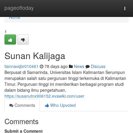
Home
pageoftoday
Togg
navi
Home
1
Sunan Kalijaga
tiannavqbr010461
78 days ago
News
Discuss
Berpusat di Samarinda, Universitas Islam Kalimantan Serumpun
merupakan salah satu perguruan tinggi terkemuka di Kalimantan
Timur. Perguruan tinggi ini memberikan berbagai program studi
dalam bidang ilmu pengetahuan,
https://susanutnx906152.evawiki.com/user
Comments
Who Upvoted
Comments
Submit a Comment