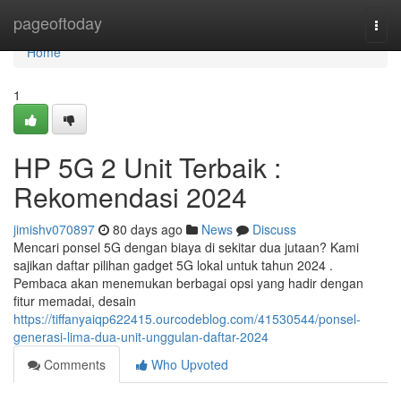
Home
pageoftoday
Togg
navi
Home
1
HP 5G 2 Unit Terbaik :
Rekomendasi 2024
jimishv070897
80 days ago
News
Discuss
Mencari ponsel 5G dengan biaya di sekitar dua jutaan? Kami
sajikan daftar pilihan gadget 5G lokal untuk tahun 2024 .
Pembaca akan menemukan berbagai opsi yang hadir dengan
fitur memadai, desain
https://tiffanyaiqp622415.ourcodeblog.com/41530544/ponsel-
generasi-lima-dua-unit-unggulan-daftar-2024
Comments
Who Upvoted