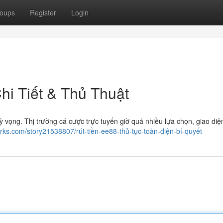
oups
Register
Login
i Tiết & Thủ Thuật
ỳ vọng. Thị trường cá cược trực tuyến giờ quá nhiều lựa chọn, giao diệ
ks.com/story21538807/rút-tiền-ee88-thủ-tục-toàn-diện-bí-quyết