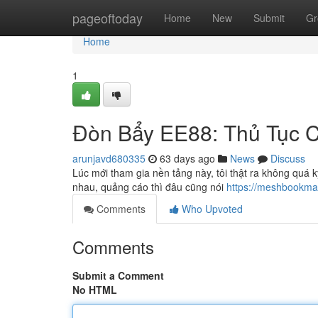
Home
pageoftoday
Home
New
Submit
Gr
Home
1
Đòn Bẩy EE88: Thủ Tục Ch
arunjavd680335
63 days ago
News
Discuss
Lúc mới tham gia nền tảng này, tôi thật ra không quá k
nhau, quảng cáo thì đâu cũng nói
https://meshbookmar
Comments
Who Upvoted
Comments
Submit a Comment
No HTML