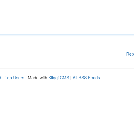
Rep
d
|
Top Users
| Made with
Kliqqi CMS
|
All RSS Feeds