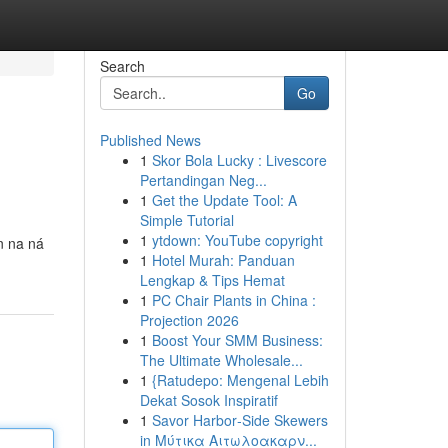
Search
Go
Published News
1
Skor Bola Lucky : Livescore
Pertandingan Neg...
1
Get the Update Tool: A
Simple Tutorial
1
ytdown: YouTube copyright
n na ná
1
Hotel Murah: Panduan
Lengkap & Tips Hemat
1
PC Chair Plants in China :
Projection 2026
1
Boost Your SMM Business:
The Ultimate Wholesale...
1
{Ratudepo: Mengenal Lebih
Dekat Sosok Inspiratif
1
Savor Harbor‑Side Skewers
in Μύτικα Αιτωλοακαρν...