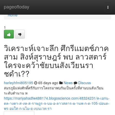
Home
pageoftoday
Togg
navi
Home
1
วิเคราะห์เจาะลึก ศึกรีแมตช์ภาค
สาม สิงห์สุราษฎร์ พบ ลาวสตาร์
ใครจะคว้าชัยบนสังเวียนรา
ชดำเ??
harleyhfmi805195
65 days ago
News
Discuss
สมรภูมิแห่งศักดิ์ศรีกับการโคจรมาพบกันเป็นครั้งที่สามบนสังเวียน
ระดับตำนาน ห
https://mariyahadfw488174.blogoscience.com/48324231/ค-เอกน-
ดล-างตา-ส-งห-ส-ราษฎร-จ-บม-อ-ลาวสตาร-ผ-านพ-ก-ด-105-ปอนด-
พร-อมใส-ก-นไม-ย-งบนเวท-รา