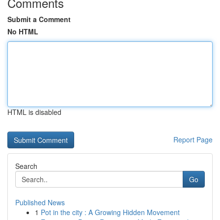
Comments
Submit a Comment
No HTML
HTML is disabled
Report Page
Search
Go
Published News
1
Pot in the city : A Growing Hidden Movement