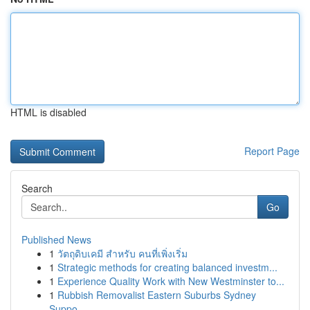
HTML is disabled
Report Page
Search
Go
Published News
1
วัตถุดิบเคมี สำหรับ คนที่เพิ่งเริ่ม
1
Strategic methods for creating balanced investm...
1
Experience Quality Work with New Westminster to...
1
Rubbish Removalist Eastern Suburbs Sydney
Suppo...