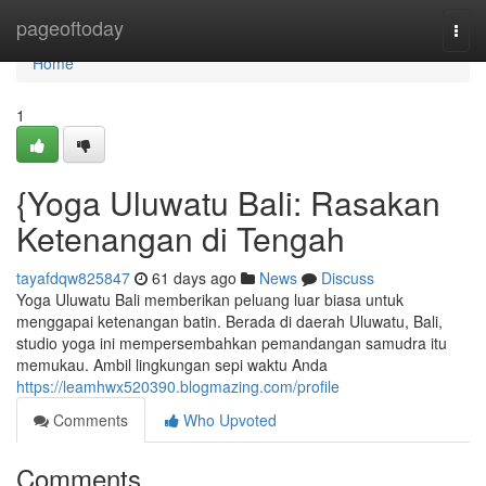
Home
pageoftoday
Togg
navi
Home
1
{Yoga Uluwatu Bali: Rasakan
Ketenangan di Tengah
tayafdqw825847
61 days ago
News
Discuss
Yoga Uluwatu Bali memberikan peluang luar biasa untuk
menggapai ketenangan batin. Berada di daerah Uluwatu, Bali,
studio yoga ini mempersembahkan pemandangan samudra itu
memukau. Ambil lingkungan sepi waktu Anda
https://leamhwx520390.blogmazing.com/profile
Comments
Who Upvoted
Comments