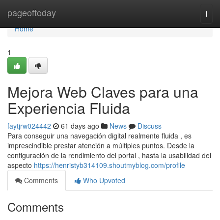
Home
pageoftoday
Togg
navi
Home
1
Mejora Web Claves para una
Experiencia Fluida
faytjrw024442
61 days ago
News
Discuss
Para conseguir una navegación digital realmente fluida , es
imprescindible prestar atención a múltiples puntos. Desde la
configuración de la rendimiento del portal , hasta la usabilidad del
aspecto
https://henristyb314109.shoutmyblog.com/profile
Comments
Who Upvoted
Comments