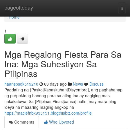
Home
pageoftoday
Togg
navi
Home
1
Mga Regalong Fiesta Para Sa
Ina: Mga Suhestiyon Sa
Pilipinas
haarispsqk519210
63 days ago
News
Discuss
Pagdating ng {Pasko|Kapaskuhan|Disyembre], ang paghahanap
ng perpektong handog para sa ating Ina ay nagiging mas
nakakatuwa. Sa {Pilipinas|Pinas|bansa] natin, may maraming
ideya na maaaring maging angkop na
https://maciefnbx935151.blogthisbiz.com/profile
Comments
Who Upvoted