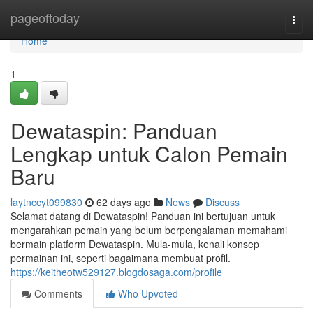
Home
pageoftoday
Togg
navi
Home
1
Dewataspin: Panduan
Lengkap untuk Calon Pemain
Baru
laytnccyt099830
62 days ago
News
Discuss
Selamat datang di Dewataspin! Panduan ini bertujuan untuk
mengarahkan pemain yang belum berpengalaman memahami
bermain platform Dewataspin. Mula-mula, kenali konsep
permainan ini, seperti bagaimana membuat profil.
https://keitheotw529127.blogdosaga.com/profile
Comments
Who Upvoted