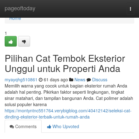
Home
pageoftoday
Togg
navi
Home
1
Pilihan Cat Tembok Eksterior
Unggul untuk Properti Anda
myayqhg510861
61 days ago
News
Discuss
Memilih warna yang cocok untuk bagian eksterior rumah Anda
adalah hal penting. Pikirkan faktor seperti lingkungan, tingkat
sinar matahari, dan tampilan bangunan Anda. Cat polimer adalah
solusi populer karena
https://montyntnc551764.verybigblog.com/40412142/seleksi-cat-
dinding-eksterior-terbaik-untuk-rumah-anda
Comments
Who Upvoted