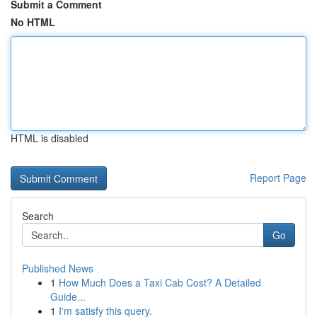
Submit a Comment
No HTML
HTML is disabled
Report Page
Search
Go
Published News
1
How Much Does a Taxi Cab Cost? A Detailed
Guide...
1
I'm satisfy this query.