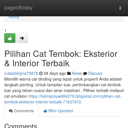
Home
pageoftoday
Togg
navi
Home
1
Pilihan Cat Tembok: Eksterior
& Interior Terbaik
zubairkfqm475878
58 days ago
News
Discuss
Memilih warna cat dinding yang tepat untuk properti Anda adalah
langkah penting. Untuk tampilan luar, pertimbangkan cat tembok
luar yang tahan cuaca dan sinar matahari . Pilihan terbaik meliputi
cat emulsion
https://haimazsyw684279.blogocial.com/pilihan-cat-
tembok-eksterior-interior-terbaik-77637972
Comments
Who Upvoted
Comments