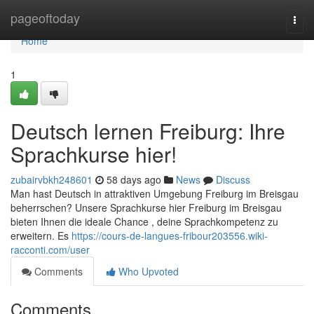
Home
pageoftoday
Togg
navi
Home
1
Deutsch lernen Freiburg: Ihre
Sprachkurse hier!
zubairvbkh248601
58 days ago
News
Discuss
Man hast Deutsch in attraktiven Umgebung Freiburg im Breisgau
beherrschen? Unsere Sprachkurse hier Freiburg im Breisgau
bieten Ihnen die ideale Chance , deine Sprachkompetenz zu
erweitern. Es
https://cours-de-langues-fribour203556.wiki-
racconti.com/user
Comments
Who Upvoted
Comments