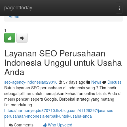
Home
pageoftoday
Togg
navi
Home
1
Layanan SEO Perusahaan
Indonesia Unggul untuk Usaha
Anda
seo-agency-indonesia029010
57 days ago
News
Discuss
Butuh layanan SEO perusahaan di Indonesia yang ? Tim hadir
sebagai pilihan untuk memajukan kehadiran online bisnis Anda di
mesin pencari seperti Google. Berbekal strategi yang matang ,
tim mendukung
https://harmonyeqde870710.tkzblog.com/41129297/jasa-seo-
perusahaan-indonesia-terbaik-untuk-usaha-anda
Comments
Who Upvoted