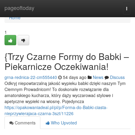
Home
pageoftoday
Togg
navi
Home
1
{Trzy Czarne Formy do Babki –
Piekarnicze Oczekiwania!
grna-rednica-22-cm555440
54 days ago
News
Discuss
Odkryj niepowtarzalną jakość wypieku babki dzięki naszym Tym
Ciemnym Prowadnicom! To doskonałe rozwiązanie dla
amatorskiego kucharza, który dąży wyczarować stylowe i
apetyczne wypieki na wiosnę. Pojedyncza
https://opakowaniadeal.pl/pl/p/Forma-do-Babki-ciasta-
nieprzywierajaca-czarna-3szt/11226
Comments
Who Upvoted