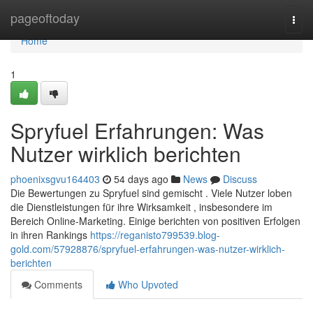
Home
pageoftoday
Togg
navi
Home
1
Spryfuel Erfahrungen: Was
Nutzer wirklich berichten
phoenixsgvu164403
54 days ago
News
Discuss
Die Bewertungen zu Spryfuel sind gemischt . Viele Nutzer loben
die Dienstleistungen für ihre Wirksamkeit , insbesondere im
Bereich Online-Marketing. Einige berichten von positiven Erfolgen
in ihren Rankings
https://reganisto799539.blog-
gold.com/57928876/spryfuel-erfahrungen-was-nutzer-wirklich-
berichten
Comments
Who Upvoted