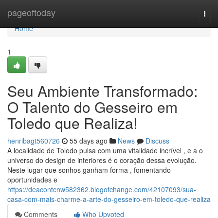
Home
pageoftoday
Togg
navi
Home
1
Seu Ambiente Transformado:
O Talento do Gesseiro em
Toledo que Realiza!
henribagt560726
55 days ago
News
Discuss
A localidade de Toledo pulsa com uma vitalidade incrível , e a o
universo do design de interiores é o coração dessa evolução.
Neste lugar que sonhos ganham forma , fomentando
oportunidades e
https://deacontcnw582362.blogofchange.com/42107093/sua-
casa-com-mais-charme-a-arte-do-gesseiro-em-toledo-que-realiza
Comments
Who Upvoted