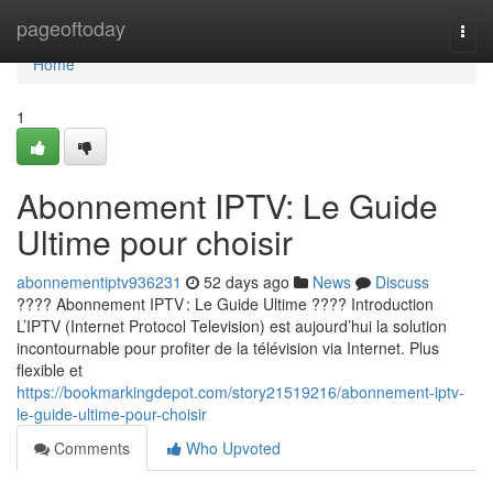
Home
pageoftoday
Togg
navi
Home
1
Abonnement IPTV: Le Guide
Ultime pour choisir
abonnementiptv936231
52 days ago
News
Discuss
???? Abonnement IPTV : Le Guide Ultime ???? Introduction
L’IPTV (Internet Protocol Television) est aujourd’hui la solution
incontournable pour profiter de la télévision via Internet. Plus
flexible et
https://bookmarkingdepot.com/story21519216/abonnement-iptv-
le-guide-ultime-pour-choisir
Comments
Who Upvoted