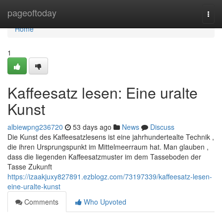
Home
pageoftoday
Togg
navi
Home
1
Kaffeesatz lesen: Eine uralte
Kunst
albiewpng236720
53 days ago
News
Discuss
Die Kunst des Kaffeesatzlesens ist eine jahrhundertealte Technik ,
die ihren Ursprungspunkt im Mittelmeerraum hat. Man glauben ,
dass die liegenden Kaffeesatzmuster im dem Tasseboden der
Tasse Zukunft
https://izaakjuxy827891.ezblogz.com/73197339/kaffeesatz-lesen-
eine-uralte-kunst
Comments
Who Upvoted