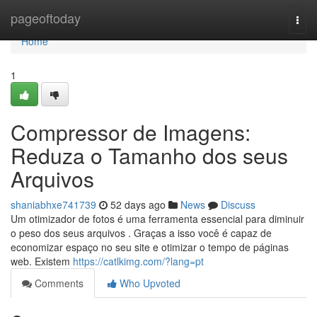
Home
pageoftoday
Togg
navi
Home
1
Compressor de Imagens:
Reduza o Tamanho dos seus
Arquivos
shaniabhxe741739
52 days ago
News
Discuss
Um otimizador de fotos é uma ferramenta essencial para diminuir
o peso dos seus arquivos . Graças a isso você é capaz de
economizar espaço no seu site e otimizar o tempo de páginas
web. Existem
https://catlkimg.com/?lang=pt
Comments
Who Upvoted