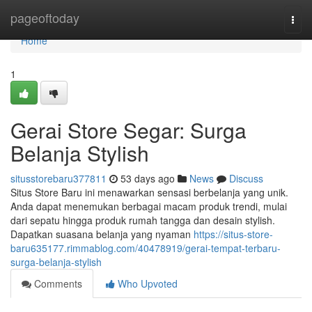
Home
pageoftoday
Togg
navi
Home
1
Gerai Store Segar: Surga
Belanja Stylish
situsstorebaru377811
53 days ago
News
Discuss
Situs Store Baru ini menawarkan sensasi berbelanja yang unik.
Anda dapat menemukan berbagai macam produk trendi, mulai
dari sepatu hingga produk rumah tangga dan desain stylish.
Dapatkan suasana belanja yang nyaman
https://situs-store-
baru635177.rimmablog.com/40478919/gerai-tempat-terbaru-
surga-belanja-stylish
Comments
Who Upvoted