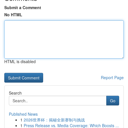
Submit a Comment
No HTML
HTML is disabled
Report Page
Search
Go
Published News
1
2026世界杯：揭秘全新赛制与挑战
1
Press Release vs. Media Coverage: Which Boosts ...