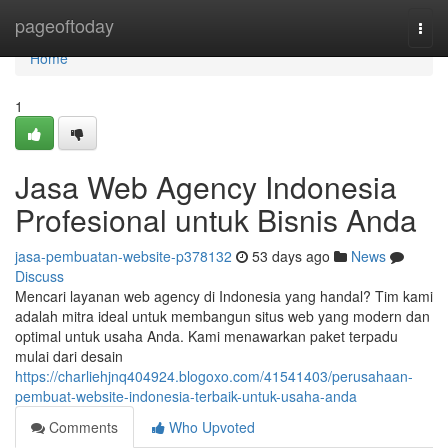
Home
pageoftoday
Togg
navi
Home
1
Jasa Web Agency Indonesia
Profesional untuk Bisnis Anda
jasa-pembuatan-website-p378132
53 days ago
News
Discuss
Mencari layanan web agency di Indonesia yang handal? Tim kami
adalah mitra ideal untuk membangun situs web yang modern dan
optimal untuk usaha Anda. Kami menawarkan paket terpadu
mulai dari desain
https://charliehjnq404924.blogoxo.com/41541403/perusahaan-
pembuat-website-indonesia-terbaik-untuk-usaha-anda
Comments
Who Upvoted