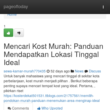
Home
pageoftoday
Togg
navi
Home
1
Mencari Kost Murah: Panduan
Mendapatkan Lokasi Tinggal
Ideal
sewa-kamar-murah770435
52 days ago
News
Discuss
Untuk banyak mahasiswa yang mencari tinggal di sekitar kota
perbelanjaan, kost murah menjadi pilihan . Berikut beberapa
penting supaya mencari tempat kost yang ideal. Pertama, ,
pikirkan riset
https://kosterdekat501531.ttblogs.com/21757561/memilih-
pondokan-murah-panduan-menemukan-area-menginap-ideal
Comments
Who Upvoted