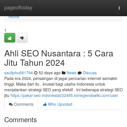
Home
pageoftoday
Togg
navi
Home
1
Ahli SEO Nusantara : 5 Cara
Jitu Tahun 2024
sauliphu681794
52 days ago
News
Discuss
Pada era 2024, persaingan di jagat pencarian internet semakin
tinggi. Maka dari itu , krusial bagi usaha Indonesia untuk
menjalankan strategi SEO yang efektif . Ini beberapa strategi SEO
jitu
https://pakar-seo-indonesia032495.lotrlegendswiki.com/user
Comments
Who Upvoted
Comments